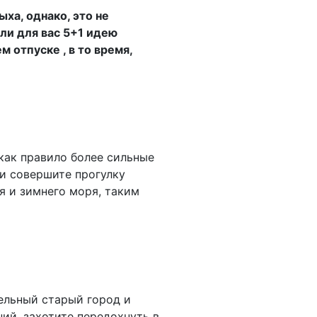
ха, однако, это не
али для вас 5+1 идею
 отпуске , в то время,
как правило более сильные
и совершите прогулку
я и зимнего моря, таким
тельный старый город и
ний, захотите передохнуть в