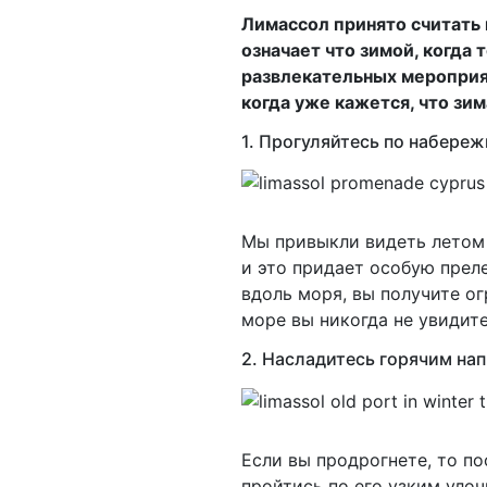
Лимассол принято считать 
означает что зимой, когда 
развлекательных мероприят
когда уже кажется, что зим
1. Прогуляйтесь по набере
Мы привыкли видеть летом 
и это придает особую прел
вдоль моря, вы получите о
море вы никогда не увидите
2.
Насладитесь горячим на
Если вы продрогнете, то п
пройтись по его узким улоч