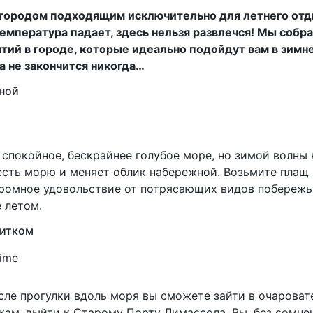
городом подходящим исключительно для летнего отды
температура падает, здесь нельзя развлечся! Мы собр
ий в городе, которые идеально подойдут вам в зимнем
а не закончится никогда…
жной
спокойное, бескрайнее голубое море, но зимой волны 
есть морю и меняет облик набережной. Возьмите плащ 
громное удовольствие от потрясающих видов побережь
 летом.
питком
осле прогулки вдоль моря вы сможете зайти в очарова
кам, выйти к Старому Порту Лимассола. Вы, без сомне