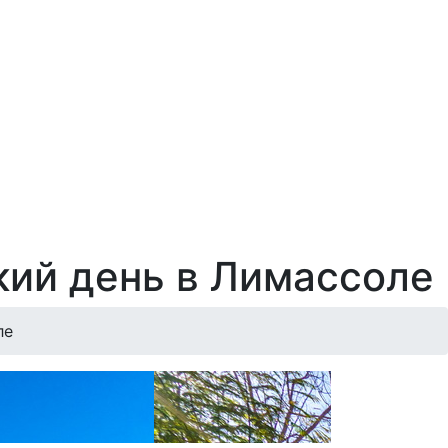
кий день в Лимассоле
ле