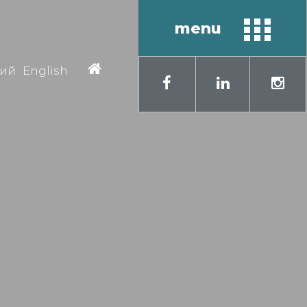
menu
кий
English