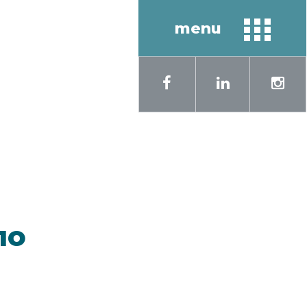
menu
кий
English
по