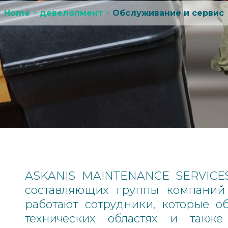
Home
>
девелопмент
>
Обслуживание и сервис
АSKANIS MAINTENANCE SERVICES
составляющих группы компаний
работают сотрудники, которые о
технических областях и так