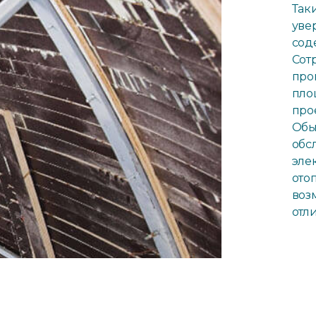
Так
уве
сод
Сот
про
пло
про
Об
обс
эле
ото
воз
отл