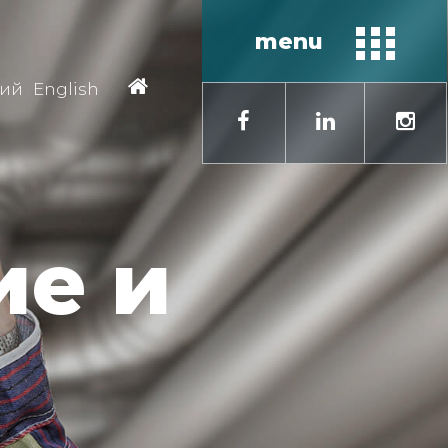
menu
кий
English
ие и