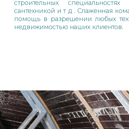
строительных специальностях
сантехникой и т д . Слаженная ком
помощь в разрешении любых техн
недвижимостью наших клиентов.