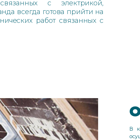
 связанных с электрикой,
анда всегда готова прийти на
ических работ связанных с
О
В к
осу