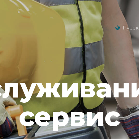
Русс
луживан
сервис