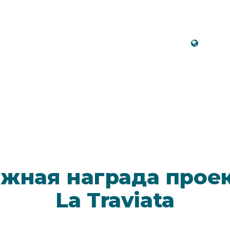
Русс
жная награда проект
La Traviata