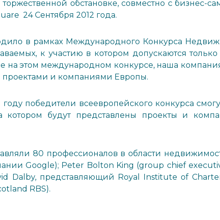
 торжественной обстановке, совместно с бизнес-с
quare 24 Сентября 2012 года.
одило в рамках Международного Конкурса Недвиж
наваемых, к участию в котором допускаются только
е на этом международном конкурсе, наша компания
и проектами и компаниями Европы.
 году победители всеевропейского конкурса смогу
на котором будут представлены проекты и комп
авляли 80 профессионалов в области недвижимост
ии Google); Peter Bolton King (group chief executiv
avid Dalby, представляющий Royal Institute of Chart
otland RBS).