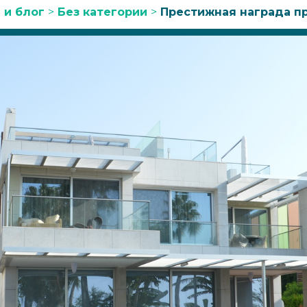
 и блог
>
Без категории
>
Престижная награда про