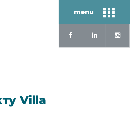
menu
кий
English
у Villa