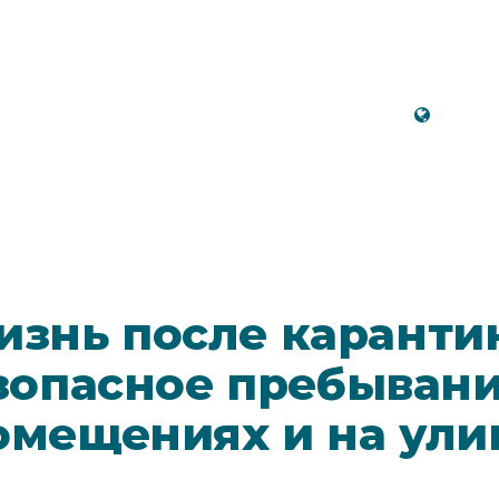
Русс
знь после каранти
зопасное пребывани
омещениях и на ули