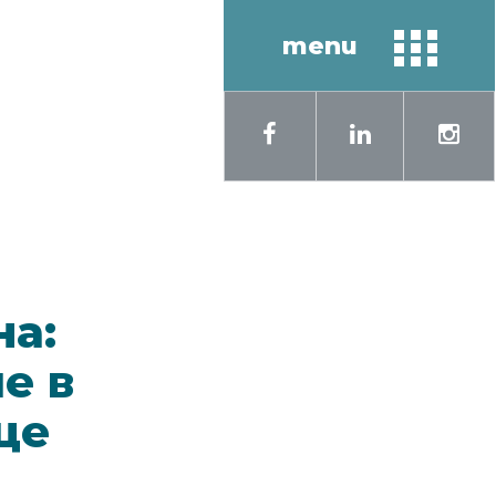
menu
кий
English
на:
е в
це