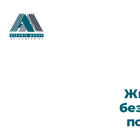
Жи
бе
п