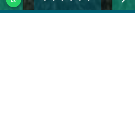
В проекте мы предлагаем на продажу
пентхаусы с тремя спальнями и внутренней
площадью 104 м2. Эти пентхаусы состоит из
трех спален с открытой планировкой кухни/
столовой/гостиной, а также двух ванных комнат
с душем/ванной и одного гостевого туалета на
уровне террасы на крыше. На уровне первого
этажа предусмотрено складское помещение
площадью не менее 3,5 м2, а также два крытых
парковочных места. Крытые веранды