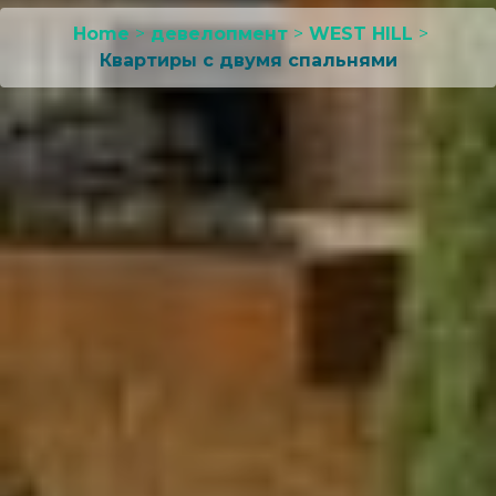
Home
>
девелопмент
>
WEST HILL
>
Квартиры с двумя спальнями